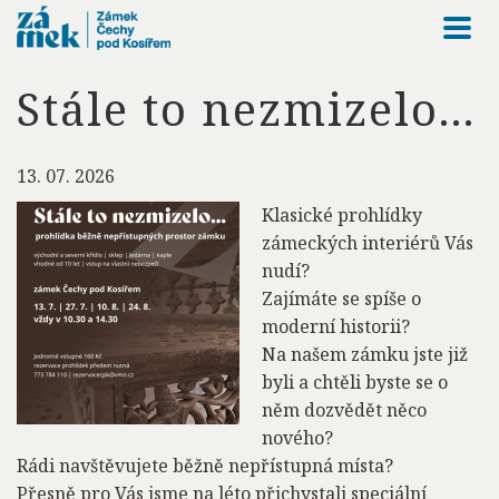
Togg
navi
Stále to nezmizelo...
13. 07. 2026
Klasické prohlídky
zámeckých interiérů Vás
nudí?
Zajímáte se spíše o
moderní historii?
Na našem zámku jste již
byli a chtěli byste se o
něm dozvědět něco
nového?
Rádi navštěvujete běžně nepřístupná místa?
Přesně pro Vás jsme na léto přichystali speciální