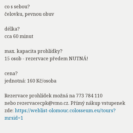
co s sebou?
čelovku, pevnou obuv
délka?
cca 60 minut
max. kapacita prohlídky?
15 osob - rezervace předem NUTNÁ!
cena?
jednotná: 160 Kč/osoba
Rezervace prohlídek možná na 773 784 110
nebo rezervacecpk@vmo.cz. Přímý nákup vstupenek
zde:
https://weblist-olomouc.colosseum.eu/tours?
mrsid=1