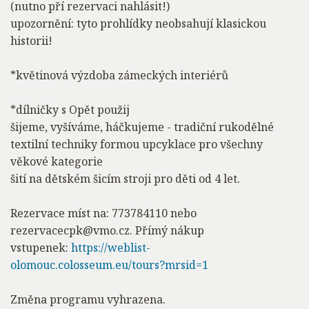
(nutno pří rezervaci nahlásit!)
upozornění: tyto prohlídky neobsahují klasickou
historii!
*květinová výzdoba zámeckých interiérů
*dílničky s Opět použij
šijeme, vyšíváme, háčkujeme - tradiční rukodělné
textilní techniky formou upcyklace pro všechny
věkové kategorie
šití na dětském šicím stroji pro děti od 4 let.
Rezervace míst na: 773784110 nebo
rezervacecpk@vmo.cz. Přímý nákup
vstupenek:
https://weblist-
olomouc.colosseum.eu/tours?mrsid=1
Změna programu vyhrazena.