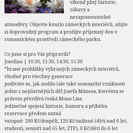
víkend plný historie,
zábavy a
nezapomenutelné
atmosféry. Objevte kouzlo zámeckých interiérů, užijte
si doprovodný program a prožijte příjemný den v
romantickém prostředí zámeckého parku.
Co jsme si pro Vás připravili?
Josefina | 10:30, 11:30, 14:30, 15:30
*hrané prohlídky vybraných zámeckých interiérů,
vhodné pro všechny generace
podíváte se, jak mohlo (ale také nemuselo) vzniknout
jedno z nejslavnějších děl Josefa Mánesa, kterému se
právem přezdívá česká Mona Lisa
jedinečné spojení historie, humoru a příběhu
rezervace předem nutná
vstupné: 200 Kč/dospělí, 120 Kč/snížené (děti nad 6 let,
studenti, senioři nad 65 let, ZTP), 0 Kč/děti do 6 let