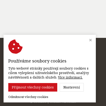
Používáme soubory cookies
Zámek Čechy pod Kosířem,
Mánesova 1, 798 58 Čechy pod Kosířem,
Tyto webové stránky používají soubory cookies s
Telefon:
+420773784110
, E-mail:
rezervacecpk@vmo.cz
cílem vylepšení uživatelského prostředí, analýzy
návštěvnosti a dalších služeb.
Více informací.
Přijmout všechny cookies
Nastavení
Odmítnout všechny cookies
Cookies
|
Studio Virtualis