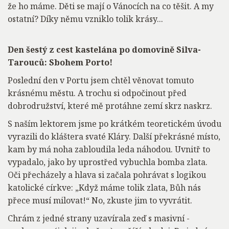
že ho máme. Děti se mají o Vánocích na co těšit. A my
ostatní? Díky němu vzniklo tolik krásy...
Den šestý z cest kastelána po domovině Silva-
Tarouců: Sbohem Porto!
Poslední den v Portu jsem chtěl věnovat tomuto
krásnému městu. A trochu si odpočinout před
dobrodružství, které mě protáhne zemí skrz naskrz.
S naším lektorem jsme po krátkém teoretickém úvodu
vyrazili do kláštera svaté Kláry. Další překrásné místo,
kam by má noha zabloudila leda náhodou. Uvnitř to
vypadalo, jako by uprostřed vybuchla bomba zlata.
Oči přecházely a hlava si začala pohrávat s logikou
katolické církve: „Když máme tolik zlata, Bůh nás
přece musí milovat!“ No, zkuste jim to vyvrátit.
Chrám z jedné strany uzavírala zeď s masivní -