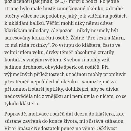
pozlacenou (jak jinak, že...) - mříží s bodci. Po jedné
straně bylo malé hustě zamřížované okénko, z druhé
otočný válec ne nepodobný, jaký je k vidění na poštách
k ukládání balíků. Věřící mohli díky němu dávat
klariskám milodary. Ale pozor – nikdy nesměly být
adresovány konkrétní osobě. Žádné “Pro sestru Marii,
co má ráda rozinky”. Po vstupu do kláštera, často ve
velmi útlém věku, dívky téměř absolutně ztratily
kontakt s vnějším světem. S sebou si mohly vzít
jedinou drobnost, obvykle šperk od rodičů. Při
výjimečných příležitostech s rodinou mohly promluvit
přes téměř neprůhledné okénko – samozřejmě za
přítomnosti starší jeptišky, dohlížející, aby se dívka
nedozvěděla nic z vnějšku ani nemluvila o ničem, co se
týkalo kláštera.
Popravdě, motivace rodičů dát dceru do kláštera, kde
zůstane zavřená do konce života, mi zůstává záhadou.
Víra? Spása? Nedostatek peněz na věno? Ošklivost