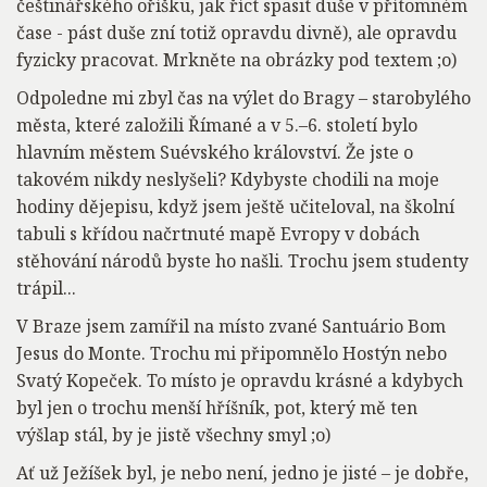
češtinářského oříšku, jak říct spasit duše v přítomném
čase - pást duše zní totiž opravdu divně), ale opravdu
fyzicky pracovat. Mrkněte na obrázky pod textem ;o)
Odpoledne mi zbyl čas na výlet do Bragy – starobylého
města, které založili Římané a v 5.–6. století bylo
hlavním městem Suévského království. Že jste o
takovém nikdy neslyšeli? Kdybyste chodili na moje
hodiny dějepisu, když jsem ještě učiteloval, na školní
tabuli s křídou načrtnuté mapě Evropy v dobách
stěhování národů byste ho našli. Trochu jsem studenty
trápil...
V Braze jsem zamířil na místo zvané Santuário Bom
Jesus do Monte. Trochu mi připomnělo Hostýn nebo
Svatý Kopeček. To místo je opravdu krásné a kdybych
byl jen o trochu menší hříšník, pot, který mě ten
výšlap stál, by je jistě všechny smyl ;o)
Ať už Ježíšek byl, je nebo není, jedno je jisté – je dobře,