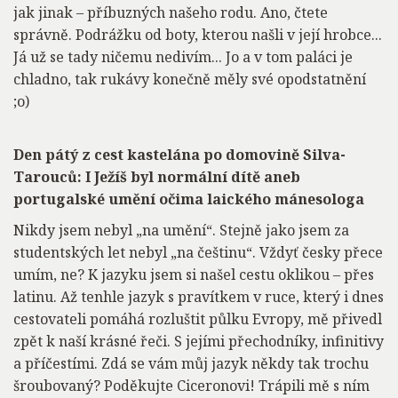
jak jinak – příbuzných našeho rodu. Ano, čtete
správně. Podrážku od boty, kterou našli v její hrobce...
Já už se tady ničemu nedivím... Jo a v tom paláci je
chladno, tak rukávy konečně měly své opodstatnění
;o)
Den pátý z cest kastelána po domovině Silva-
Tarouců: I Ježíš byl normální dítě aneb
portugalské umění očima laického mánesologa
Nikdy jsem nebyl „na umění“. Stejně jako jsem za
studentských let nebyl „na češtinu“. Vždyť česky přece
umím, ne? K jazyku jsem si našel cestu oklikou – přes
latinu. Až tenhle jazyk s pravítkem v ruce, který i dnes
cestovateli pomáhá rozluštit půlku Evropy, mě přivedl
zpět k naší krásné řeči. S jejími přechodníky, infinitivy
a příčestími. Zdá se vám můj jazyk někdy tak trochu
šroubovaný? Poděkujte Ciceronovi! Trápili mě s ním