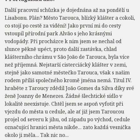
Další pracovní schůzka je dojednána až na pondělí u
Lisabonu. Plán? Město Tarouca, blízký klášter a cokoli,
co stojí po cestě za vidění! Jako první mi do cesty
vstoupil přírodní park Alvão s jeho krásnými
vodopády. Při procházce k nim jsem se nechal od
slunce pěkně upéct, proto další zastávka, chlad
klášterního chrámu v São João de Tarouca, byla více
než příjemná. Nejstarší cisterciácký klášter v zemi,
stejně jako samotné městečko Tarouca, však s našim
rodem příliš společného kromě jména nemá. Titul IV.
hraběte z Taroucy zdědil João Gomes da Silva díky své
ženě Joanny de Menezes. Žádné šlechtické sídlo v
lokalitě neexistuje. Chtěl jsem se aspoň vyfotit při
vjezdu do města u cedule, ale ať již jsem Taroucou
projel od severu k jihu, od západu po východ, cedule
označující hranici města nikde... zato každá vesnička
okolo ji měla... Tak nic no...