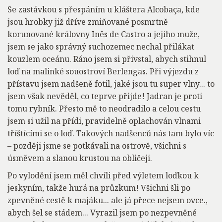
Se zastávkou s přespáním u kláštera Alcobaça, kde
jsou hrobky již dříve zmiňované posmrtně
korunované královny Inês de Castro a jejího muže,
jsem se jako správný suchozemec nechal přilákat
kouzlem oceánu. Ráno jsem si přivstal, abych stihnul
loď na malinké souostroví Berlengas. Při výjezdu z
přístavu jsem nadšeně fotil, jaké jsou tu super vlny... to
jsem však nevěděl, co teprve přijde! Jadran je proti
tomu rybník. Přesto mě to neodradilo a celou cestu
jsem si užil na přídi, pravidelně oplachován vlnami
tříštícími se o loď. Takových nadšenců nás tam bylo víc
– později jsme se potkávali na ostrově, všichni s
úsměvem a slanou krustou na obličeji.
Po vylodění jsem měl chvíli před výletem loďkou k
jeskyním, takže hurá na průzkum! Všichni šli po
zpevněné cestě k majáku... ale já přece nejsem ovce.,
abych šel se stádem... Vyrazil jsem po nezpevněné