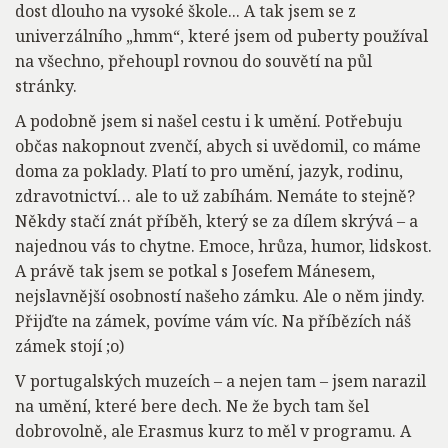
dost dlouho na vysoké škole... A tak jsem se z
univerzálního „hmm“, které jsem od puberty používal
na všechno, přehoupl rovnou do souvětí na půl
stránky.
A podobně jsem si našel cestu i k umění. Potřebuju
občas nakopnout zvenčí, abych si uvědomil, co máme
doma za poklady. Platí to pro umění, jazyk, rodinu,
zdravotnictví… ale to už zabíhám. Nemáte to stejně?
Někdy stačí znát příběh, který se za dílem skrývá – a
najednou vás to chytne. Emoce, hrůza, humor, lidskost.
A právě tak jsem se potkal s Josefem Mánesem,
nejslavnější osobností našeho zámku. Ale o něm jindy.
Přijďte na zámek, povíme vám víc. Na příbězích náš
zámek stojí ;o)
V portugalských muzeích – a nejen tam – jsem narazil
na umění, které bere dech. Ne že bych tam šel
dobrovolně, ale Erasmus kurz to měl v programu. A