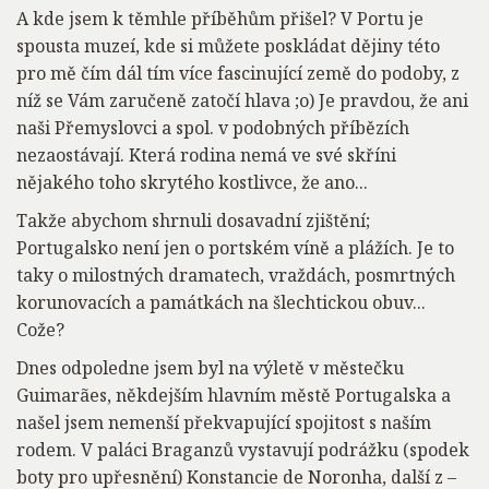
A kde jsem k těmhle příběhům přišel? V Portu je
spousta muzeí, kde si můžete poskládat dějiny této
pro mě čím dál tím více fascinující země do podoby, z
níž se Vám zaručeně zatočí hlava ;o) Je pravdou, že ani
naši Přemyslovci a spol. v podobných příbězích
nezaostávají. Která rodina nemá ve své skříni
nějakého toho skrytého kostlivce, že ano...
Takže abychom shrnuli dosavadní zjištění;
Portugalsko není jen o portském víně a plážích. Je to
taky o milostných dramatech, vraždách, posmrtných
korunovacích a památkách na šlechtickou obuv...
Cože?
Dnes odpoledne jsem byl na výletě v městečku
Guimarães, někdejším hlavním městě Portugalska a
našel jsem nemenší překvapující spojitost s naším
rodem. V paláci Braganzů vystavují podrážku (spodek
boty pro upřesnění) Konstancie de Noronha, další z –