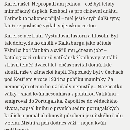
Karel našel. Nepropadl ani jednou – což byl tehdy
mimořádný úspěch. Rozhodl se pro církevní dráhu.
Tatínek to nakonec přijal – měl ještě čtyři další syny,
kteří se poslušně vydali vojenskou cestou.
Karel se neztratil. Vystudoval historii a filosofii. Byl
tak dobrý, že ho chtěli v Kalksburgu jako učitele.
Všiml si ho i Vatikán a svěřil mu „dream job“ –
katalogizaci rukopisů vatikánské knihovny. V Itálii
strávil téměř dvacet let, občas zavítal domů, kde
sloužil mše v zámecké kapli. Naposledy byl v Čechách
pod Kosířem v roce 1934 na pohřbu maminky. Za
nemocným otcem ho už úřady nepustily... Na začátku
války – snad kvůli nesouhlasu s politikou Vatikánu –
emigroval do Portugalska. Zapojil se do vědeckého
života, napsal knihu o prvních sedmi portugalských
králích a pomáhal obnovit působení jezuitského řádu
v zemi. Místní si jich dodnes váží – nejen kvůli