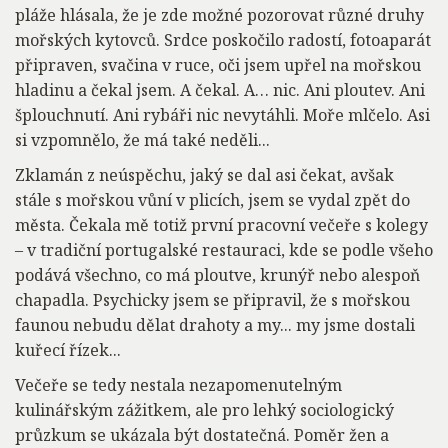
pláže hlásala, že je zde možné pozorovat různé druhy
mořských kytovců. Srdce poskočilo radostí, fotoaparát
připraven, svačina v ruce, oči jsem upřel na mořskou
hladinu a čekal jsem. A čekal. A… nic. Ani ploutev. Ani
šplouchnutí. Ani rybáři nic nevytáhli. Moře mlčelo. Asi
si vzpomnělo, že má také neděli...
Zklamán z neúspěchu, jaký se dal asi čekat, avšak
stále s mořskou vůní v plicích, jsem se vydal zpět do
města. Čekala mě totiž první pracovní večeře s kolegy
– v tradiční portugalské restauraci, kde se podle všeho
podává všechno, co má ploutve, krunýř nebo alespoň
chapadla. Psychicky jsem se připravil, že s mořskou
faunou nebudu dělat drahoty a my... my jsme dostali
kuřecí řízek...
Večeře se tedy nestala nezapomenutelným
kulinářským zážitkem, ale pro lehký sociologický
průzkum se ukázala být dostatečná. Poměr žen a