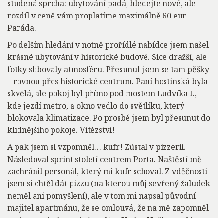
studená sprcha: ubytování padá, hledejte nové, ale
rozdíl v ceně vám proplatíme maximálně 60 eur.
Paráda.
Po delším hledání v notně prořídlé nabídce jsem našel
krásné ubytování v historické budově. Sice dražší, ale
fotky slibovaly atmosféru. Přesunul jsem se tam pěšky
– rovnou přes historické centrum. Paní hostinská byla
skvělá, ale pokoj byl přímo pod mostem Ludvíka I.,
kde jezdí metro, a okno vedlo do světlíku, který
blokovala klimatizace. Po prosbě jsem byl přesunut do
klidnějšího pokoje. Vítězství!
A pak jsem si vzpomněl… kufr! Zůstal v pizzerii.
Následoval sprint století centrem Porta. Naštěstí mě
zachránil personál, který mi kufr schoval. Z vděčnosti
jsem si chtěl dát pizzu (na kterou můj sevřený žaludek
neměl ani pomyšlení), ale v tom mi napsal původní
majitel apartmánu, že se omlouvá, že na mě zapomněl