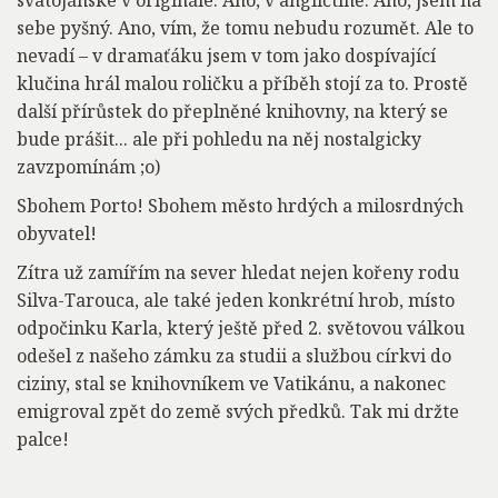
svatojánské v originále. Ano, v angličtině. Ano, jsem na
sebe pyšný. Ano, vím, že tomu nebudu rozumět. Ale to
nevadí – v dramaťáku jsem v tom jako dospívající
klučina hrál malou roličku a příběh stojí za to. Prostě
další přírůstek do přeplněné knihovny, na který se
bude prášit... ale při pohledu na něj nostalgicky
zavzpomínám ;o)
Sbohem Porto! Sbohem město hrdých a milosrdných
obyvatel!
Zítra už zamířím na sever hledat nejen kořeny rodu
Silva-Tarouca, ale také jeden konkrétní hrob, místo
odpočinku Karla, který ještě před 2. světovou válkou
odešel z našeho zámku za studii a službou církvi do
ciziny, stal se knihovníkem ve Vatikánu, a nakonec
emigroval zpět do země svých předků. Tak mi držte
palce!