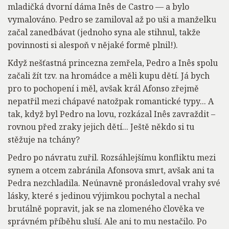
mladičká dvorní dáma Inês de Castro — a bylo
vymalováno. Pedro se zamiloval až po uši a manželku
začal zanedbávat (jednoho syna ale stihnul, takže
povinnosti si alespoň v nějaké formě plnil!).
Když nešťastná princezna zemřela, Pedro a Inês spolu
začali žít tzv. na hromádce a měli kupu dětí. Já bych
pro to pochopení i měl, avšak král Afonso zřejmě
nepatřil mezi chápavé natožpak romantické typy... A
tak, když byl Pedro na lovu, rozkázal Inês zavraždit –
rovnou před zraky jejich dětí... Ještě někdo si tu
stěžuje na tchány?
Pedro po návratu zuřil. Rozsáhlejšímu konfliktu mezi
synem a otcem zabránila Afonsova smrt, avšak ani ta
Pedra nezchladila. Neúnavně pronásledoval vrahy své
lásky, které s jedinou výjimkou pochytal a nechal
brutálně popravit, jak se na zlomeného člověka ve
správném příběhu sluší. Ale ani to mu nestačilo. Po