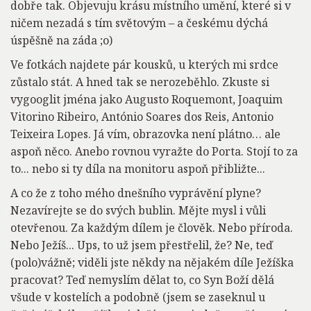
dobře tak. Objevuju krásu místního umění, které si v
ničem nezadá s tím světovým – a českému dýchá
úspěšně na záda ;o)
Ve fotkách najdete pár kousků, u kterých mi srdce
zůstalo stát. A hned tak se nerozeběhlo. Zkuste si
vygooglit jména jako Augusto Roquemont, Joaquim
Vitorino Ribeiro, António Soares dos Reis, Antonio
Teixeira Lopes. Já vím, obrazovka není plátno… ale
aspoň něco. Anebo rovnou vyražte do Porta. Stojí to za
to... nebo si ty díla na monitoru aspoň přibližte...
A co že z toho mého dnešního vyprávění plyne?
Nezavírejte se do svých bublin. Mějte mysl i vůli
otevřenou. Za každým dílem je člověk. Nebo příroda.
Nebo Ježíš... Ups, to už jsem přestřelil, že? Ne, teď
(polo)vážně; viděli jste někdy na nějakém díle Ježíška
pracovat? Teď nemyslím dělat to, co Syn Boží dělá
všude v kostelích a podobně (jsem se zaseknul u