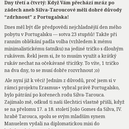
Dny třetí a čtvrtý: Když Vám přechází mráz po
zádech aneb Silva-Taroucové měli dobré důvody
“zdrhnout” z Portugalska!
Dnes měl být dle předpovědi nejchladnější den mého
pobytu v Portugalsku — sotva 23 stupňů! Takže při
ranním oblékání padla volba (vzhledem k mému
minimalistickému šatníku) na jediné tričko s dlouhým
rukávem. Řekl jsem si, že to musím využít a krátký
rukáv nechat na očekávané třicítky. To víte, 1 tričko
na dva dny, to se musí dobře rozvrhnout ;o)
Ale nyní již k věci! Jedním z důvodů, proč jsem si v
rámci projektu Erasmus+ vybral právě Portugalsko,
bylo pátrání po kořenech rodu Silva-Tarouca.
Zajímalo mě, odkud ti naši šlechtici vlastně přišli, když
se na přelomu 17. a 18. století João Gomes da Silva, IV.
hrabě Tarouca, spolu se svým mladším synem
Manuelem vydali na diplomatickou misi do