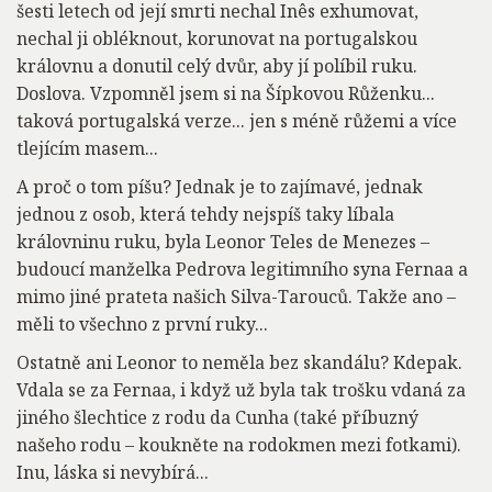
šesti letech od její smrti nechal Inês exhumovat,
nechal ji obléknout, korunovat na portugalskou
královnu a donutil celý dvůr, aby jí políbil ruku.
Doslova. Vzpomněl jsem si na Šípkovou Růženku...
taková portugalská verze... jen s méně růžemi a více
tlejícím masem...
A proč o tom píšu? Jednak je to zajímavé, jednak
jednou z osob, která tehdy nejspíš taky líbala
královninu ruku, byla Leonor Teles de Menezes –
budoucí manželka Pedrova legitimního syna Fernaa a
mimo jiné prateta našich Silva-Tarouců. Takže ano –
měli to všechno z první ruky...
Ostatně ani Leonor to neměla bez skandálu? Kdepak.
Vdala se za Fernaa, i když už byla tak trošku vdaná za
jiného šlechtice z rodu da Cunha (také příbuzný
našeho rodu – koukněte na rodokmen mezi fotkami).
Inu, láska si nevybírá...