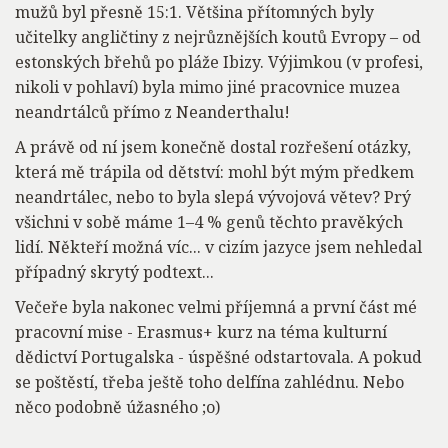
mužů byl přesně 15:1. Většina přítomných byly
učitelky angličtiny z nejrůznějších koutů Evropy – od
estonských břehů po pláže Ibizy. Výjimkou (v profesi,
nikoli v pohlaví) byla mimo jiné pracovnice muzea
neandrtálců přímo z Neanderthalu!
A právě od ní jsem konečně dostal rozřešení otázky,
která mě trápila od dětství: mohl být mým předkem
neandrtálec, nebo to byla slepá vývojová větev? Prý
všichni v sobě máme 1–4 % genů těchto pravěkých
lidí. Někteří možná víc... v cizím jazyce jsem nehledal
případný skrytý podtext...
Večeře byla nakonec velmi příjemná a první část mé
pracovní mise - Erasmus+ kurz na téma kulturní
dědictví Portugalska - úspěšné odstartovala. A pokud
se poštěstí, třeba ještě toho delfína zahlédnu. Nebo
něco podobně úžasného ;o)