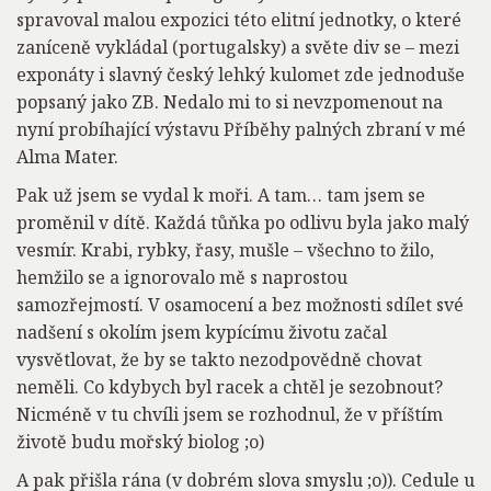
spravoval malou expozici této elitní jednotky, o které
zaníceně vykládal (portugalsky) a světe div se – mezi
exponáty i slavný český lehký kulomet zde jednoduše
popsaný jako ZB. Nedalo mi to si nevzpomenout na
nyní probíhající výstavu Příběhy palných zbraní v mé
Alma Mater.
Pak už jsem se vydal k moři. A tam… tam jsem se
proměnil v dítě. Každá tůňka po odlivu byla jako malý
vesmír. Krabi, rybky, řasy, mušle – všechno to žilo,
hemžilo se a ignorovalo mě s naprostou
samozřejmostí. V osamocení a bez možnosti sdílet své
nadšení s okolím jsem kypícímu životu začal
vysvětlovat, že by se takto nezodpovědně chovat
neměli. Co kdybych byl racek a chtěl je sezobnout?
Nicméně v tu chvíli jsem se rozhodnul, že v příštím
životě budu mořský biolog ;o)
A pak přišla rána (v dobrém slova smyslu ;o)). Cedule u