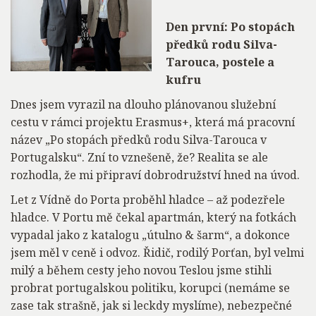
Den první: Po stopách
předků rodu Silva-
Tarouca, postele a
kufru
Dnes jsem vyrazil na dlouho plánovanou služební
cestu v rámci projektu Erasmus+, která má pracovní
název „Po stopách předků rodu Silva-Tarouca v
Portugalsku“. Zní to vznešeně, že? Realita se ale
rozhodla, že mi připraví dobrodružství hned na úvod.
Let z Vídně do Porta proběhl hladce – až podezřele
hladce. V Portu mě čekal apartmán, který na fotkách
vypadal jako z katalogu „útulno & šarm“, a dokonce
jsem měl v ceně i odvoz. Řidič, rodilý Porťan, byl velmi
milý a během cesty jeho novou Teslou jsme stihli
probrat portugalskou politiku, korupci (nemáme se
zase tak strašně, jak si leckdy myslíme), nebezpečné