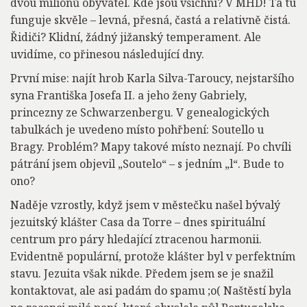
dvou milionů obyvatel. Kde jsou všichni? V MHD! Ta tu
funguje skvěle – levná, přesná, častá a relativně čistá.
Řidiči? Klidní, žádný jižanský temperament. Ale
uvidíme, co přinesou následující dny.
První mise: najít hrob Karla Silva-Taroucy, nejstaršího
syna Františka Josefa II. a jeho ženy Gabriely,
princezny ze Schwarzenbergu. V genealogických
tabulkách je uvedeno místo pohřbení: Soutello u
Bragy. Problém? Mapy takové místo neznají. Po chvíli
pátrání jsem objevil „Soutelo“ – s jedním „l“. Bude to
ono?
Naděje vzrostly, když jsem v městečku našel bývalý
jezuitský klášter Casa da Torre – dnes spirituální
centrum pro páry hledající ztracenou harmonii.
Evidentně populární, protože klášter byl v perfektním
stavu. Jezuita však nikde. Předem jsem se je snažil
kontaktovat, ale asi padám do spamu ;o( Naštěstí byla