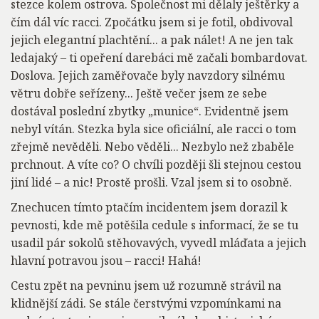
stezce kolem ostrova. Společnost mi dělaly ještěrky a
čím dál víc racci. Zpočátku jsem si je fotil, obdivoval
jejich elegantní plachtění... a pak nálet! A ne jen tak
ledajaký – ti opeření darebáci mě začali bombardovat.
Doslova. Jejich zaměřovače byly navzdory silnému
větru dobře seřízeny... Ještě večer jsem ze sebe
dostával poslední zbytky „munice“. Evidentně jsem
nebyl vítán. Stezka byla sice oficiální, ale racci o tom
zřejmě nevěděli. Nebo věděli... Nezbylo než zbaběle
prchnout. A víte co? O chvíli později šli stejnou cestou
jiní lidé – a nic! Prostě prošli. Vzal jsem si to osobně.
Znechucen tímto ptačím incidentem jsem dorazil k
pevnosti, kde mě potěšila cedule s informací, že se tu
usadil pár sokolů stěhovavých, vyvedl mláďata a jejich
hlavní potravou jsou – racci! Hahá!
Cestu zpět na pevninu jsem už rozumně strávil na
klidnější zádi. Se stále čerstvými vzpomínkami na