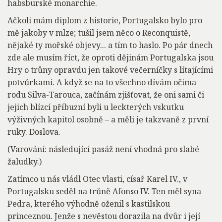
habsburské monarchie.
Ačkoli mám diplom z historie, Portugalsko bylo pro
mě jakoby v mlze; tušil jsem něco o Reconquistě,
nějaké ty mořské objevy... a tím to haslo. Po pár dnech
zde ale musím říct, že oproti dějinám Portugalska jsou
Hry o trůny opravdu jen takové večerníčky s lítajícími
potvůrkami. A když se na to všechno dívám očima
rodu Silva-Tarouca, začínám zjišťovat, že oni sami či
jejich blízcí příbuzní byli u leckterých vskutku
výživných kapitol osobně – a měli je takzvaně z první
ruky. Doslova.
(Varování: následující pasáž není vhodná pro slabé
žaludky.)
Zatímco u nás vládl Otec vlasti, císař Karel IV., v
Portugalsku seděl na trůně Afonso IV. Ten měl syna
Pedra, kterého výhodně oženil s kastilskou
princeznou. Jenže s nevěstou dorazila na dvůr i její