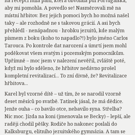
na recepci milá paní, která obvolala půl Portugalska,
aby mi pomohla. A povedlo se! Nasměrovali mě na
místní hřbitov. Bez jejich pomoci bych ho možná našel
taky – ale rozhodně ne s takovou grácií. A asi bych
přehlédl - nenápadnou - hrobku jezuitů, kde malým
písmem z boku (koho to napadlo?!) bylo jméno Carlos
Tarouca. Po kontrole dat narození a úmrtí jsem mohl
poděkovat všem svatým i pozemským pomocníkům.
Upřímně – moc jsem v nalezení nevěřil, zvláště poté,
když mi bylo sděleno, že hřbitov nedávno prošel
kompletní revitalizací... To zní divně, že? Revitalizace
hřbitova...
Karel byl vzorné dítě – už tím, že se narodil vzorně
deset měsíců po svatbě. Tatínek jásal, že má dědice.
Jenže ouha – co bavilo otce, nebavilo syna. Střelba?
Nic moc. Jízda na koni (jmenovala se Becky) – lepší, ale
raději chodil pěšky. Rodiče ho nakonec poslali do
Kalksburgu, elitního jezuitského gymnázia. A tam se