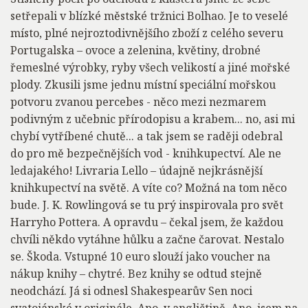
setřepali v blízké městské tržnici Bolhao. Je to veselé
místo, plné nejroztodivnějšího zboží z celého severu
Portugalska – ovoce a zelenina, květiny, drobné
řemeslné výrobky, ryby všech velikostí a jiné mořské
plody. Zkusili jsme jednu místní speciální mořskou
potvoru zvanou percebes - něco mezi nezmarem
podivným z učebnic přírodopisu a krabem... no, asi mi
chybí vytříbené chutě... a tak jsem se raději odebral
do pro mě bezpečnějších vod - knihkupectví. Ale ne
ledajakého! Livraria Lello – údajně nejkrásnější
knihkupectví na světě. A víte co? Možná na tom něco
bude. J. K. Rowlingová se tu prý inspirovala pro svět
Harryho Pottera. A opravdu – čekal jsem, že každou
chvíli někdo vytáhne hůlku a začne čarovat. Nestalo
se. Škoda. Vstupné 10 euro slouží jako voucher na
nákup knihy – chytré. Bez knihy se odtud stejně
neodchází. Já si odnesl Shakespearův Sen noci