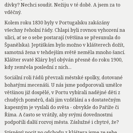
dívky? Nechci soudit. Nežiju v té době. A jsem za to
vděčný.
Kolem roku 1830 byly v Portugalsku zakázány
všechny řeholní řády. Chlapi byli rovnou vyhození na
ulici, ať se o sebe postarají (většina se přesunula do
Španělska). Jeptiškám bylo možno v klášterech dožít,
samotná žena v tehdejším světě neměla mnoho šancí.
Klášter svaté Kláry byl obýván přesně do roku 1900,
kdy zemřela poslední z nich...
Sociální roli řádů převzali městské spolky, dotované
bohatými mecenáši. U nás jsme podporovali umělce
většinou již dospělé, v Portu vybírali nadějné děti z
chudých poměrů, dali jim vzdělání a s dostatečným
kapesným je vyslali do světa - obvykle do Paříže či
Říma. A často se vrátily, aby svými dovednostmi
podpořili další rozvoj města. Záslužné i chytré, že?
Stísněný pocit po odchodu z kláštera jsme ze sebe