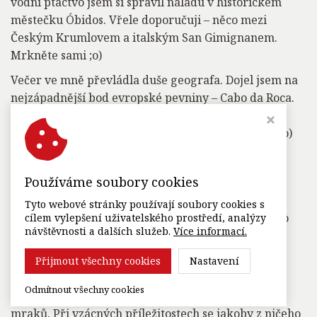
vodní ptactvo jsem si spravil náladu v historickém
městečku Óbidos. Vřele doporučuji – něco mezi
Českým Krumlovem a italským San Gimignanem.
Mrkněte sami ;o)
Večer ve mně převládla duše geografa. Dojel jsem na
nejzápadnější bod evropské pevniny – Cabo da Roca.
Pod ním pláž jako stvořená pro romantické
pozorování západu slunce. Krásná tečka za dnem ;o)
Den desátý: Kastelán si ani v zahraničí nebude
Používáme soubory cookies
válet šunky! Nebo ano?
Tyto webové stránky používají soubory cookies s
Cílem dnešní cesty? Sintra! Pro znalé Sapkowského
cílem vylepšení uživatelského prostředí, analýzy
návštěvnosti a dalších služeb.
Více informací.
díla: neplést si s Cintrou, byť podobnosti tu jsou ;o)
Místo s nádechem tajemna je na seznamu památek
Přijmout všechny cookies
Nastavení
UNESCO. Již při příjezdu od pobřeží zaujaly temně
Odmítnout všechny cookies
zalesněné prudké svahy pod šedivým příkrovem
mraků. Při vzácných příležitostech se jakoby z ničeho