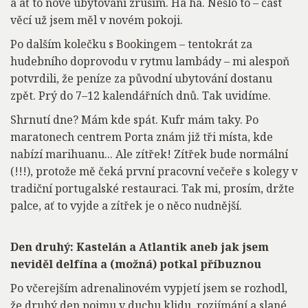
a ať to nové ubytování zruším. Ha ha. Nešlo to – část
věcí už jsem měl v novém pokoji.
Po dalším kolečku s Bookingem – tentokrát za
hudebního doprovodu v rytmu lambády – mi alespoň
potvrdili, že peníze za původní ubytování dostanu
zpět. Prý do 7–12 kalendářních dnů. Tak uvidíme.
Shrnutí dne? Mám kde spát. Kufr mám taky. Po
maratonech centrem Porta znám již tři místa, kde
nabízí marihuanu... Ale zítřek! Zítřek bude normální
(!!!), protože mě čeká první pracovní večeře s kolegy v
tradiční portugalské restauraci. Tak mi, prosím, držte
palce, ať to vyjde a zítřek je o něco nudnější.
Den druhý: Kastelán a Atlantik aneb jak jsem
neviděl delfína a (možná) potkal příbuznou
Po včerejším adrenalinovém vypjetí jsem se rozhodl,
že druhý den pojmu v duchu klidu, rozjímání a slané