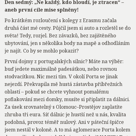
Den sedmý: „Ne každý, kdo bloudí, je ztracen“ –
aneb první cíle mise splněny!
Po krátkém rozloučení s kolegy z Erasmu začala
druhá část mé cesty. Půjčil jsem si auto a rozletěl se do
světa! Tedy, rozjel. Bez závazků, bez zajištěného
ubytování, jen s několika body na mapě a odhodláním
je najít. Co by se mohlo pokazit?
První dojmy z portugalských silnic? Máte na výběr:
buď jedete maximálně padesátkou, nebo rovnou
stodvacítkou. Nic mezi tím. V okolí Porta se jinak
nejezdí. Překvapila mě hustá zástavba příbřežních
oblastí – pokud se chcete vyhnout pomalému
poflakování mezi domky, musíte si připlatit za dálnici.
Za úsek srovnatelný s Olomouc–Prostějov zaplatíte
zhruba tři eura. Síť dálnic je hustší než u nás, kvalita
podobná, provoz téměř nulový. Ani v páteční špičce
jsem nestál v koloně. A to má aglomerace Porta kolem