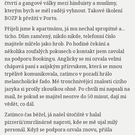
čtvrti a gangové války mezi hinduisty a muslimy,
kterým bych se měl raději vyhnout. Takové školení
BOZP k přežití v Portu.
Přijeli jsme k apartmánu, já mu nechal spropitné a...
ticho. Dům zamčený, nikdo nikde, telefonní číslo
majitele mlčelo jako hrob. Po hodině čekání a
několika zoufalých pokusech o kontakt jsem zavolal
na podporu Bookingu. Anglicky se mi ozvala velmi
chápavá paní s asijským přízvukem, která se mnou
trpělivě komunikovala, zatímco v pozadí hrálo
melancholické fado. Mé trouchnivějící znalosti cizího
jazyka si prošly zkouškou ohně. Po chvíli mi napsali na
mail, že pokud se majitel neozve do 50 minut, dají mi
vědět, co dál.
Zatímco čas běžel, já našel útočiště v halal
pizzerii/zmrzlinárně naproti, kde se mě ujal milý
personál. Když se podpora ozvala znovu, přišla