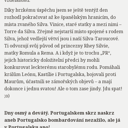
vzdělanosti.
Díky brzkému úspěchu jsem se ještě tentýž den
rozhodl pokračovat až ke španělským hranicím, do
místa zvaného Silva. Vinice, staré statky a mezi nimi –
Torre da Silva. Zřejmě nejstarší místo spojené s rodem
Silva, jehož vedlejší větví jsou i naší Silva-Taroucové.
Ti odvozují svůj původ od princezny Rhey Silvie,
matky Romula a Rema. A i když je to trochu „PR“,
jejich historicky doložitelní předci by mohli
konkurovat leckterému starobylému rodu. Pomáhali
králům Leónu, Kastílie i Portugalska, bojovali proti
Maurům, účastnili se zámořských objevů – a mají
dokonce i jednu svatou! Ale o tom zase jindy. Jdu spat!
;o)
Dny osmý a devátý. Portugalskem skrz naskrz
aneb Portugalsko bombardování nezažilo, ale já
v Portugalsku ano!