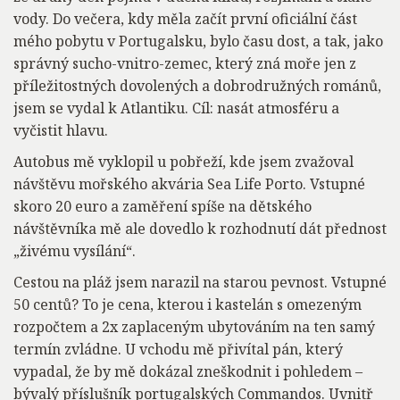
vody. Do večera, kdy měla začít první oficiální část
mého pobytu v Portugalsku, bylo času dost, a tak, jako
správný sucho-vnitro-zemec, který zná moře jen z
příležitostných dovolených a dobrodružných románů,
jsem se vydal k Atlantiku. Cíl: nasát atmosféru a
vyčistit hlavu.
Autobus mě vyklopil u pobřeží, kde jsem zvažoval
návštěvu mořského akvária Sea Life Porto. Vstupné
skoro 20 euro a zaměření spíše na dětského
návštěvníka mě ale dovedlo k rozhodnutí dát přednost
„živému vysílání“.
Cestou na pláž jsem narazil na starou pevnost. Vstupné
50 centů? To je cena, kterou i kastelán s omezeným
rozpočtem a 2x zaplaceným ubytováním na ten samý
termín zvládne. U vchodu mě přivítal pán, který
vypadal, že by mě dokázal zneškodnit i pohledem –
bývalý příslušník portugalských Commandos. Uvnitř